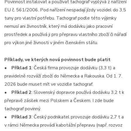
Povinnost instalovat a používat tachograf vyplývá z nařízení
EU č. 561/2006. Pod nařízení nespadají jízdy vozidel do 3,5
tuny pro vlastní potřebu. Tachograf podle této výjimky
nemusí ani živnostník, který má dodávku jako pracovní
prostředek a používá ji pro přepravu vlastního zboží či nářadí
pro výkon jiné živnosti v jiném členském státu.
Příklady, ve kterých nová povinnost bude platit
•
Příklad 1
: Česká firma provozuje dodávku (3,3 t) a
pravidelně rozváží zboží do Německa a Rakouska. Od 1. 7.
2026 bude muset mít ve vozidle tachograf.
•
Příklad 2
: Slovenský dopravce používá dodávku 3,2 t k
přepravě zásilek mezi Polskem a Českem. I zde bude
tachograf povinný.
•
Příklad 3
: Český podnikatel provozuje dodávku 2,7 t a
v rámci Německa provádí kabotážní přepravu (např. rozvoz