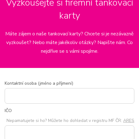
Vyzkoušejte si firemní tankovací
karty
Máte zájem o naše tankovací karty? Chcete si je nezávazně
vyzkoušet? Nebo máte jakékoliv otázky? Napište nám. Co
nejdříve se s vámi spojíme.
Kontaktní osoba (jméno a příjmení)
IČO
Nepamatujete si ho? Můžete ho dohledat v registru MF ČR:
ARES