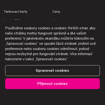
Tankovací karty
Ceny
Vratka DPH
Kontakty
Používáme soubory cookies a cookies třetích stran, aby
Monitoring vozidel
Tipy a novinky
naše stránky mohly fungovat správně a dle vašich
preferencí. V jakémkoliv okamžiku můžete kliknutím na
Elektromobilita
Karty CNG
„Spravovat cookies“ ve spodní části stránek změnit své
preference nebo soubory cookies odmítnout, pokud
nejsou nezbytné pro fungování stránek. Více informací
Zavolejte nám
info@axigon.cz
288 288 501
naleznete v sekci „Spravovat cookies“.
Spravovat cookies
AXIGON a.s.
Společnost zapsaná v
Radlická 714/113a
obchodním rejstříku Městského
158 00 Praha 5
soudu v Praze, oddíl B, vložka
Přijmout cookies
3746.
Obchodní podmínky
IČO: 64949320
Ochrana osobních údajů
DIČ: CZ64949320
Spravovat cookies
Číslo účtu: 1295035028 / 5500