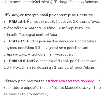
zboží mezi německými městy). Tachograf bude vyžadován.
Příklady, ve kterých nová povinnost platit nebude
•
Příklad 4
: Řemeslník používá dodávku 3,0 t pro převoz
svého nářadí a materiálu v rámci České republiky i do
zahraničí. Tachograf není potřeba.
• Příklad 5
: Rodina jede na dovolenou do Chorvatska s
obytnou dodávkou 3,3 t. Nejedná se o podnikání ani
přepravu zboží – tachograf není vyžadován.
•
Příklad 6
: Malý e-shop rozváží zboží po ČR dodávkou
2,8 t. Pokud nejezdí do zahraničí, tachograf nepotřebuje.
Příklady jsme převzali ze
stránek Ministerstva dopravy ČR
,
kde najdete odpovědi i na další často kladené otázky, které
se týkají této problematiky.